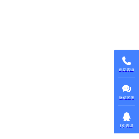
135015531
137604970
电话咨询
微信客服
在线咨
询：
QQ咨询
420022879
在线咨