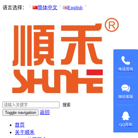
语言选择：
简体中文
English
135015531
137604970
电话咨询
微信客服
搜索
返回
Toggle navigation
在线咨
询：
首页
QQ咨询
420022879
关于顺禾
在线咨