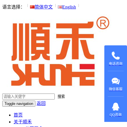
语言选择：
简体中文
English
135015531
137604970
电话咨询
微信客服
搜索
返回
Toggle navigation
在线咨
询：
首页
QQ咨询
420022879
关于顺禾
在线咨