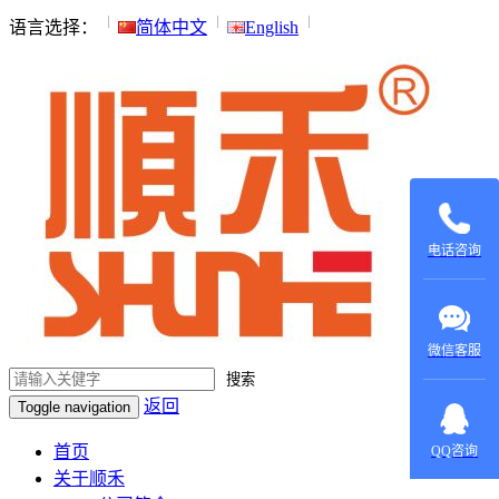
语言选择：
简体中文
English
135015531
137604970
电话咨询
微信客服
搜索
返回
Toggle navigation
在线咨
询：
首页
QQ咨询
420022879
关于顺禾
在线咨