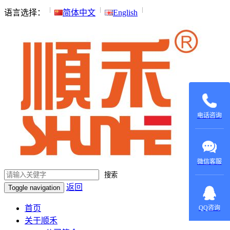
语言选择：
简体中文
English
135015531
137604970
电话咨询
微信客服
搜索
返回
Toggle navigation
在线咨
询：
首页
QQ咨询
420022879
关于顺禾
在线咨