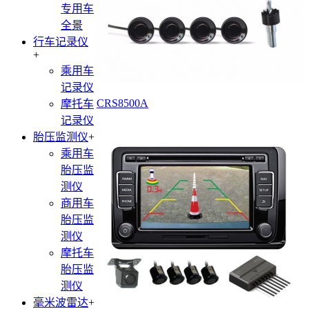
专用车
全景
行车记录仪
+
乘用车
记录仪
CRS8500A
摩托车
记录仪
胎压监测仪
+
乘用车
胎压监
测仪
商用车
胎压监
测仪
摩托车
胎压监
测仪
毫米波雷达
+