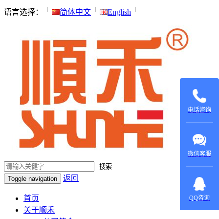
语言选择：
简体中文
English
135015531
137604970
电话咨询
微信客服
搜索
返回
Toggle navigation
在线咨
询：
首页
QQ咨询
420022879
关于顺禾
在线咨