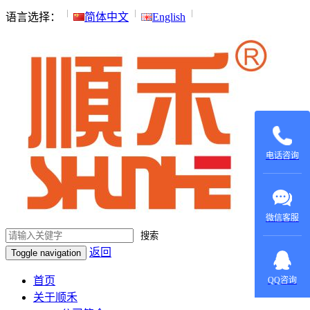
语言选择：
简体中文
English
135015531
137604970
电话咨询
微信客服
搜索
返回
Toggle navigation
在线咨
询：
首页
QQ咨询
420022879
关于顺禾
在线咨